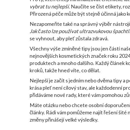
vybrat tu nejlepší
. Naučíte se číst etikety, r
Přirozená péče může být stejně účinná jako 
Nezapomeňte také na správný výběr nástrojů
Jak často lze používat ultrazvukovou špachtl
se vyhnout, aby pleť zůstala zdravá.
Všechny výše zmíněné tipy jsou jen částí na
nejnovějších kosmetických značek roku 2024,
produktech a mnoho dalšího. Každý článek 
kroků, takže hned víte, co dělat.
Nejlepší je začít s jedním nebo dvěma tipy a 
krása pleť není cílový stav, ale každodenní p
přidáváme nové rady, které vám pomohou zůst
Máte otázku nebo chcete osobní doporučení?
články. Rádi vám pomůžeme najít řešení šité n
změny přinášejí velké výsledky.