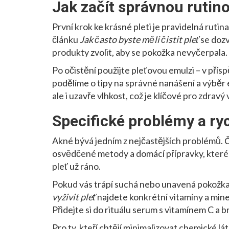
Jak začít správnou rutin
První krok ke krásné pleti je pravidelná rutin
článku
Jak často byste měli čistit pleť
se dozví
produkty zvolit, aby se pokožka nevyčerpala.
Po očistění použijte pleťovou emulzi – v přís
podělíme o tipy na správné nanášení a výběr 
ale i uzavře vlhkost, což je klíčové pro zdravý 
Specifické problémy a ryc
Akné bývá jedním z nejčastějších problémů.
osvědčené metody a domácí přípravky, které 
pleť už ráno.
Pokud vás trápí suchá nebo unavená pokožka,
vyživit pleť
najdete konkrétní vitamíny a miner
Přidejte si do rituálu serum s vitamínem C a br
Pro ty, kteří chtějí minimalizovat chemické lát