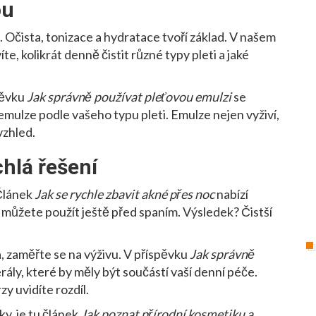
ou
a. Očista, tonizace a hydratace tvoří základ. V našem
te, kolikrát denně čistit různé typy pleti a jaké
pěvku
Jak správně používat pleťovou emulzi
se
emulze podle vašeho typu pleti. Emulze nejen vyživí,
vzhled.
hlá řešení
 Článek
Jak se rychle zbavit akné přes noc
nabízí
můžete použít ještě před spaním. Výsledek? Čistší
 zaměřte se na výživu. V příspěvku
Jak správně
ály, které by měly být součástí vaší denní péče.
zy uvidíte rozdíl.
ky, je tu článek
Jak poznat přírodní kosmetiku a