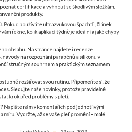
ozpoznat certifikace a vyhnout se škodlivým složkám.
konvenční produkty.
. Pokud používáte ultrazvukovou špachtli, článek
i
vám řekne, kolik aplikací týdně je ideální a jaké chyby
šeho obsahu. Na stránce najdete i recenze
 návody na rozpoznání parabénů a silikonu v
končí stručným souhrnem a praktickým seznamem
postupně rozšiřovat svou rutinu. Připomeňte si, že
roces. Sledujte naše novinky, protože pravidelně
at krok před problémy s pletí.
 Napište nám v komentářích pod jednotlivými
a míru. Vydržte, až se vaše pleť promění – malé
Lucie Vrbová
23 srp, 2023