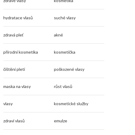
zdravé vlasy
kosmetika
hydratace vlasů
suché vlasy
zdravá pleť
akné
přírodní kosmetika
kosmetička
čištění pleti
poškozené vlasy
maska na vlasy
růst vlasů
vlasy
kosmetické služby
zdraví vlasů
emulze