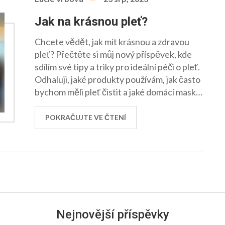
Jak na krásnou pleť?
Chcete vědět, jak mít krásnou a zdravou
pleť? Přečtěte si můj nový příspěvek, kde
sdílím své tipy a triky pro ideální péči o pleť.
Odhaluji, jaké produkty používám, jak často
bychom měli pleť čistit a jaké domácí masky
můžete vyzkoušet. Poznejte tajemství mé
krásné pleti a zjistěte, jaké rituály mohou
POKRAČUJTE VE ČTENÍ
pomoci i vám. Jsem si jistá, že se vám moje
rady budou líbit!
Nejnovější příspěvky