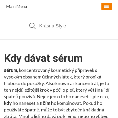
Main Menu
Kdy dávat sérum
sérum
,
koncentrovaný kosmetický přípravek s
vysokým obsahem účinných látek, který proniká
hluboko do pokožky
. Also known as
koncentrát
, je to
ten nejdůležitější krok v péči o pleť, který většina lidí
špatně používá.
Nejde jen o to ho naneset – jde o to,
kdy
ho naneset a
s čím
ho kombinovat. Pokud ho
používáte špatně, může to být zbytečná nákladná
ztráta. Mnoho lidí ho dává po krému, nebo ho vůbec