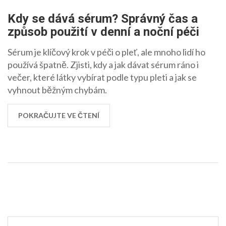
Kdy se dává sérum? Správný čas a
způsob použití v denní a noční péči
Sérum je klíčový krok v péči o pleť, ale mnoho lidí ho
používá špatně. Zjisti, kdy a jak dávat sérum ráno i
večer, které látky vybírat podle typu pleti a jak se
vyhnout běžným chybám.
POKRAČUJTE VE ČTENÍ