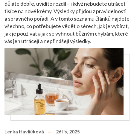
děláte dobře, uvidíte rozdíl – i když nebudete utrácet
tisíce na nové krémy. Výsledky přijdou z pravidelnosti
a správného pořadí. A v tomto seznamu článků najdete
všechno, co potřebujete vědět o sérech, jak je vybírat,
jak je používat a jak se vyhnout běžným chybám, které
vás jen utrácejí a nepřinášejí výsledky.
Lenka Havlíčková
26 lis, 2025