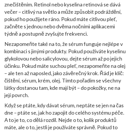
znečištěním. Retinol nebo kyselina retinová se dává
večer – citlivý na světlo a může způsobit podráždění,
pokud ho použijete ráno. Pokud máte citlivou pleť,
začněte s jednou nebo dvěma nočními aplikacemi
týdně a postupně zvyšujte frekvenci.
Nezapomeňte také na to, že sérum funguje nejlépe v
kombinaci s jinými produkty. Pokud používáte kyselinu
glykolovou nebo salicylovou, dejte sérum až po jejich
účinku. Pokud máte suchou pleť, nezapomeňte na olej
– ale ten až naposled, jako závěrečný krok. Řád je klíč:
čištění, sérum, krém, olej. Tímto pořadím se všechny
látky dostanou tam, kde mají být – do pokožky, ne na
její povrch.
Když se ptáte, kdy dávat sérum, neptáte se jen na čas
dne – ptáte se, jak ho zapojit do celého systému péče.
A to je to, co dělá rozdíl. Nejde o to, kolik produktů
máte, ale o to, jestli je používáte správně. Pokud to