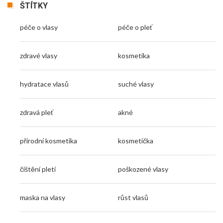
ŠTÍTKY
péče o vlasy
péče o pleť
zdravé vlasy
kosmetika
hydratace vlasů
suché vlasy
zdravá pleť
akné
přírodní kosmetika
kosmetička
čištění pleti
poškozené vlasy
maska na vlasy
růst vlasů