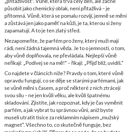
„přitažlivost“. Vůně, která trvá celý den, ale začne
působit jako chemický oblak, není přitažlivá – je
přítomná. Vůně, která se pomalu rozvíjí, jemně se mění
a zůstává jen jako paměť na kůži, je ta, kterou si ženy
zapamatují. A to je ten zlatý střed.
Nezapomeňte, že
parfém pro ženy
,
který muži mají
rádi
, není žádná tajemná věda. Je to o jemnosti, o tom,
aby vůně doplňovala, ne převládala. Nejlepší vůně
neříkají: „Podívej se na mě!“ – říkají: „Přijď blíž, uvidíš.“
Co najdete v článcích níže? Pravdy o tom, které vůně
opravdu fungují, co se děje se starými parfémami, jak
se vůně mění s časem, a proč některé z nich ztrácejí
svou sílu – ne jen kvůli věku, ale kvůli špatnému
skladování. Zjistíte, jak rozpoznat, kdy je čas vyměnit
parfém, a jak vybrat tu správnou vůni, aniž byste
museli utratit tisíce za reklamním nápisem „mužský
magnet“. Všechno to, co skutečně funguje, bez