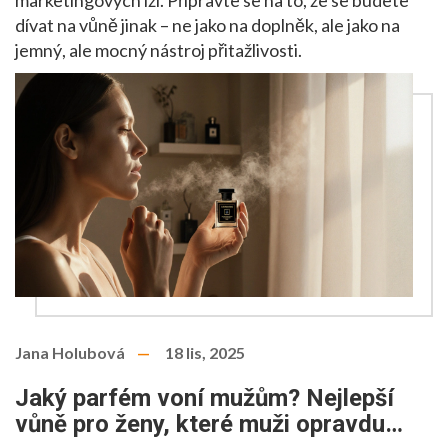
marketingových lží. Připravte se na to, že se budete
dívat na vůně jinak – ne jako na doplněk, ale jako na
jemný, ale mocný nástroj přitažlivosti.
Jana Holubová
18 lis, 2025
Jaký parfém voní mužům? Nejlepší
vůně pro ženy, které muži opravdu