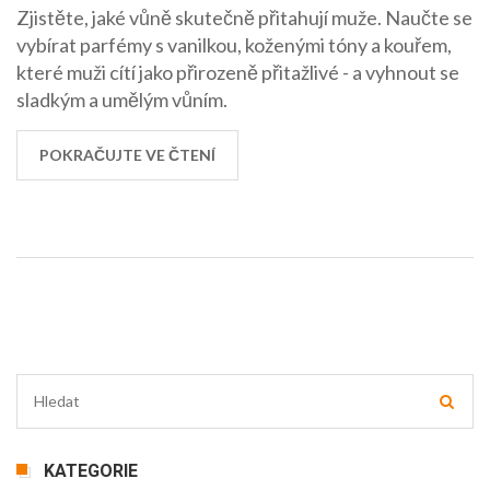
mají rádi
Zjistěte, jaké vůně skutečně přitahují muže. Naučte se
vybírat parfémy s vanilkou, koženými tóny a kouřem,
které muži cítí jako přirozeně přitažlivé - a vyhnout se
sladkým a umělým vůním.
POKRAČUJTE VE ČTENÍ
KATEGORIE