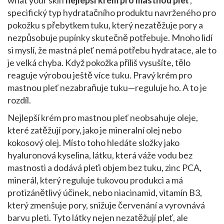
what your skin
nejlepší krém pro mastnou pleť
,
specifický typ hydratačního produktu navrženého pro
pokožku s přebytkem tuku, který nezatěžuje pory a
nezpůsobuje pupínky
skutečně potřebuje. Mnoho lidí
si myslí, že mastná pleť nemá potřebu hydratace, ale to
je velká chyba. Když pokožka příliš vysušíte, tělo
reaguje výrobou ještě více tuku. Pravý krém pro
mastnou pleť nezabraňuje tuku—reguluje ho. A to je
rozdíl.
Nejlepší krém pro mastnou pleť neobsahuje oleje,
které zatěžují pory, jako je mineralní olej nebo
kokosový olej. Místo toho hledáte složky jako
hyaluronová kyselina
,
látku, která váže vodu bez
mastnosti a dodává pleťi objem bez tuku
,
zinc PCA
,
minerál, který reguluje tukovou produkci a má
protizánětlivý účinek
, nebo
niacinamid
,
vitamín B3,
který zmenšuje pory, snižuje červenání a vyrovnává
barvu pleti
. Tyto látky nejen nezatěžují pleť, ale