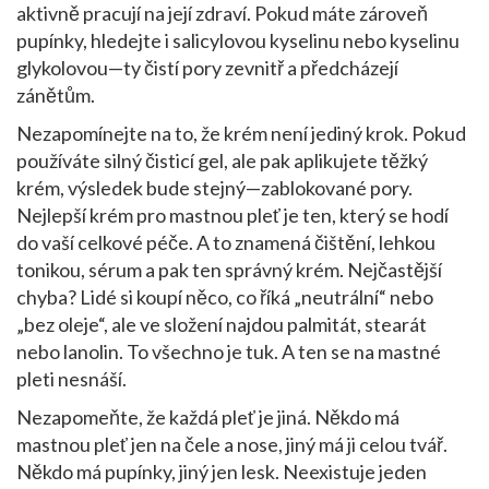
aktivně pracují na její zdraví. Pokud máte zároveň
pupínky, hledejte i salicylovou kyselinu nebo kyselinu
glykolovou—ty čistí pory zevnitř a předcházejí
zánětům.
Nezapomínejte na to, že krém není jediný krok. Pokud
používáte silný čisticí gel, ale pak aplikujete těžký
krém, výsledek bude stejný—zablokované pory.
Nejlepší krém pro mastnou pleť je ten, který se hodí
do vaší celkové péče. A to znamená čištění, lehkou
tonikou, sérum a pak ten správný krém. Nejčastější
chyba? Lidé si koupí něco, co říká „neutrální“ nebo
„bez oleje“, ale ve složení najdou palmitát, stearát
nebo lanolin. To všechno je tuk. A ten se na mastné
pleti nesnáší.
Nezapomeňte, že každá pleť je jiná. Někdo má
mastnou pleť jen na čele a nose, jiný má ji celou tvář.
Někdo má pupínky, jiný jen lesk. Neexistuje jeden