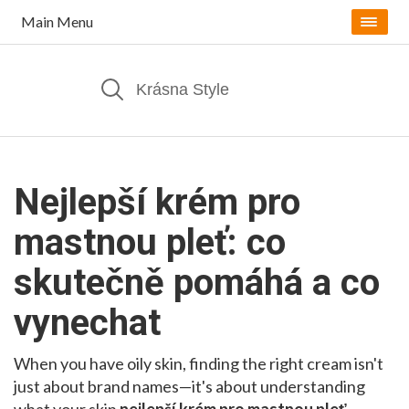
Main Menu
Nejlepší krém pro
mastnou pleť: co
skutečně pomáhá a co
vynechat
When you have oily skin, finding the right cream isn't
just about brand names—it's about understanding