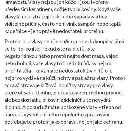
lámavosti
.
Vlasy nejsou jen kůže – jsou tvořeny
především keratinem, což je typ bílkoviny. Když vaše
vlasy lámou, ztrácejí lesk, nebo vypadávají bez
viditelné příčiny, často není viník šampón nebo teplá
kadeřnice – je to právě nedostatek proteinu.
Protein pro vlasy není jen něco, co se dá koupit v láhvi.
Je to i to, co jíte. Pokud jste na dietě, jste
vegetariánkou nebo prostě nejíte dost masa, vajec
nebo bobulí, vaše vlasy to hned cítí. Vlasy nejsou
priorita těla – když máte nedostatek živin, tělo je
nejprve vydává na kůži, nehty a pak až na vlasy. Proto i
zdravá strava je klíčová.
doplňky stravy pro vlasy
,
které obsahují biotin, zinek a kolagen
, mohou pomoci,
ale bez dostatku bílkovin z jídelníčku to nevydrží
dlouho. A pokud už máte poškozené vlasy – třeba od
barvení, vysoušení nebo tepelného zpracování –
potřebujete protein jako opravu, ne jen jako ochranu.