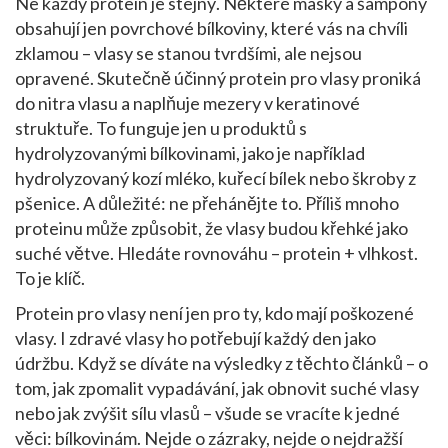
Ne každý protein je stejný. Některé masky a šampony
obsahují jen povrchové bílkoviny, které vás na chvíli
zklamou – vlasy se stanou tvrdšími, ale nejsou
opravené. Skutečně účinný protein pro vlasy proniká
do nitra vlasu a naplňuje mezery v keratinové
struktuře. To funguje jen u produktů s
hydrolyzovanými bílkovinami, jako je například
hydrolyzovaný kozí mléko, kuřecí bílek nebo škroby z
pšenice. A důležité: ne přehánějte to. Příliš mnoho
proteinu může způsobit, že vlasy budou křehké jako
suché větve. Hledáte rovnováhu – protein + vlhkost.
To je klíč.
Protein pro vlasy není jen pro ty, kdo mají poškozené
vlasy. I zdravé vlasy ho potřebují každý den jako
údržbu. Když se díváte na výsledky z těchto článků – o
tom, jak zpomalit vypadávání, jak obnovit suché vlasy
nebo jak zvýšit sílu vlasů – všude se vracíte k jedné
věci: bílkovinám. Nejde o zázraky, nejde o nejdražší