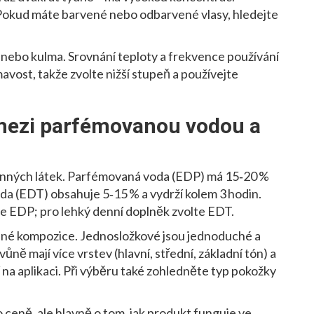
 Pokud máte barvené nebo odbarvené vlasy, hledejte
 nebo kulma. Srovnání teploty a frekvence používání
mavost, takže zvolte nižší stupeň a používejte
 mezi parfémovanou vodou a
onných látek. Parfémovaná voda (EDP) má 15‑20 %
oda (EDT) obsahuje 5‑15 % a vydrží kolem 3 hodin.
te EDP; pro lehký denní doplněk zvolte EDT.
vené kompozice. Jednosložkové jsou jednoduché a
ně mají více vrstev (hlavní, střední, základní tón) a
í na aplikaci. Při výběru také zohledněte typ pokožky
o ceně, ale hlavně o tom, jak produkt funguje ve