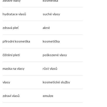
zdravé vlasy
kosmetika
hydratace vlasů
suché vlasy
zdravá pleť
akné
přírodní kosmetika
kosmetička
čištění pleti
poškozené vlasy
maska na vlasy
růst vlasů
vlasy
kosmetické služby
zdraví vlasů
emulze