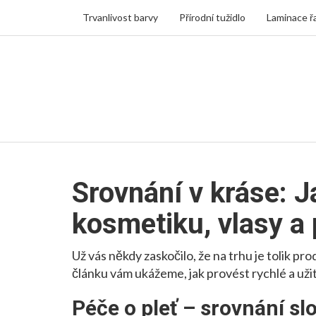
Trvanlivost barvy
Přírodní tužidlo
Laminace ř
Srovnání v kráse: 
kosmetiku, vlasy a
Už vás někdy zaskočilo, že na trhu je tolik pr
článku vám ukážeme, jak provést rychlé a uži
Péče o pleť – srovnání sl