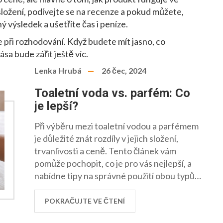
ložení, podívejte se na recenze a pokud můžete,
ý výsledek a ušetříte čas i peníze.
při rozhodování. Když budete mít jasno, co
sa bude zářit ještě víc.
Lenka Hrubá
26 čec, 2024
Toaletní voda vs. parfém: Co
je lepší?
Při výběru mezi toaletní vodou a parfémem
je důležité znát rozdíly v jejich složení,
trvanlivosti a ceně. Tento článek vám
pomůže pochopit, co je pro vás nejlepší, a
nabídne tipy na správné použití obou typů
vůní.
POKRAČUJTE VE ČTENÍ