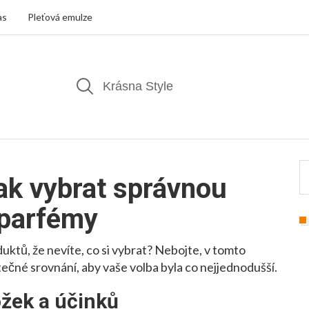
as
Pleťová emulze
Jak vybrat správnou
 parfémy
oduktů, že nevíte, co si vybrat? Nebojte, v tomto
tečné srovnání, aby vaše volba byla co nejjednodušší.
ožek a účinků