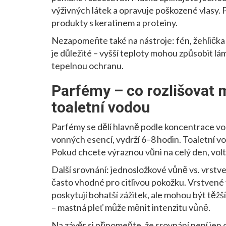
výživných látek a opravuje poškozené vlasy.
produkty s keratinem a proteiny.
Nezapomeňte také na nástroje: fén, žehlička
je důležité – vyšší teploty mohou způsobit lá
tepelnou ochranu.
Parfémy – co rozlišovat
toaletní vodou
Parfémy se dělí hlavně podle koncentrace v
vonných esencí, vydrží 6–8 hodin. Toaletní v
Pokud chcete výraznou vůni na celý den, vol
Další srovnání: jednosložkové vůně vs. vrst
často vhodné pro citlivou pokožku. Vrstvené vů
poskytují bohatší zážitek, ale mohou být těžš
– mastná pleť může měnit intenzitu vůně.
Na závěr si připomeňte, že srovnání není jen 