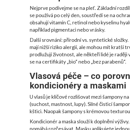
Nejprve podívejme se na pleť. Základní rozdí
se používá po celý den, soustředí se na ochra
obsahují vitamín C, retinol nebo kyselinu hya
například pigmentaci nebo vrásky.
Další srovnání: přírodní vs. syntetické složky
mají nižší riziko alergií, ale mohou mít kratší 
prodlužují životnost, ale někteří lidé je radě
se na certifikáty „bio“ nebo „bez parabenů“.
Vlasová péče – co porov
kondicionéry a maskami
U vlasů je klíčové rozlišovat mezi šampony n
(suchost, mastnost, lupy). Silné čisticí šam
kštici. Naopak šampony s krémovou texturou a 
Kondicionér a maska slouží k doplnění výživ
pomáhá rozčesávat. Masku aplikujete jednou