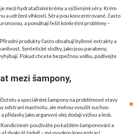
l je mezi hydratačními krémy a výživnými séry. Krém
nu a udržení vlhkosti. Séra jsou koncentrované, často
luronovou, a pomáhají řešit konkrétní problémy –
. Přírodní produkty často obsahují bylinné extrakty a
trvanlivost. Syntetické složky, jako jsou parabeny,
ji vyhýbají. Pokud chcete bezpečnou volbu, podívejte
nat mezi šampony,
a čistotu a speciálními šampony na problémové stavy
pony odstraní mastnotu, ale mohou vysušit suchou
přídavky jako arganový olej dodají výživu a lesk.
y. Kondicionér používáte po každém šamponování a
 až dvakrát týdně – má vysokou koncentraci