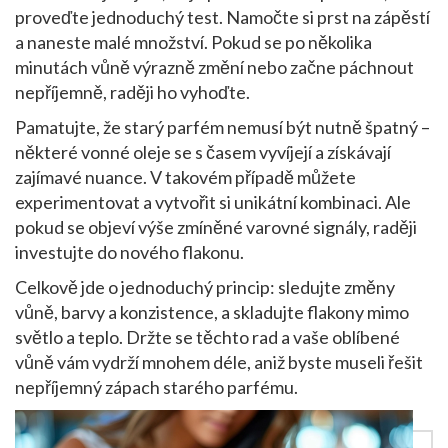
proveďte jednoduchý test. Namočte si prst na zápěstí
a naneste malé množství. Pokud se po několika
minutách vůně výrazně změní nebo začne páchnout
nepříjemně, raději ho vyhoďte.
Pamatujte, že starý parfém nemusí být nutně špatný –
některé vonné oleje se s časem vyvíjejí a získávají
zajímavé nuance. V takovém případě můžete
experimentovat a vytvořit si unikátní kombinaci. Ale
pokud se objeví výše zmíněné varovné signály, raději
investujte do nového flakonu.
Celkově jde o jednoduchý princip: sledujte změny
vůně, barvy a konzistence, a skladujte flakony mimo
světlo a teplo. Držte se těchto rad a vaše oblíbené
vůně vám vydrží mnohem déle, aniž byste museli řešit
nepříjemný zápach starého parfému.