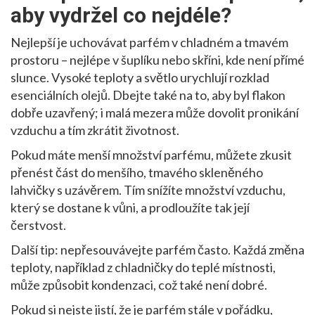
aby vydržel co nejdéle?
Nejlepší je uchovávat parfém v chladném a tmavém
prostoru – nejlépe v šuplíku nebo skříni, kde není přímé
slunce. Vysoké teploty a světlo urychlují rozklad
esenciálních olejů. Dbejte také na to, aby byl flakon
dobře uzavřený; i malá mezera může dovolit pronikání
vzduchu a tím zkrátit životnost.
Pokud máte menší množství parfému, můžete zkusit
přenést část do menšího, tmavého skleněného
lahvičky s uzávěrem. Tím snížíte množství vzduchu,
který se dostane k vůni, a prodloužíte tak její
čerstvost.
Další tip: nepřesouvávejte parfém často. Každá změna
teploty, například z chladničky do teplé místnosti,
může způsobit kondenzaci, což také není dobré.
Pokud si nejste jistí, že je parfém stále v pořádku,