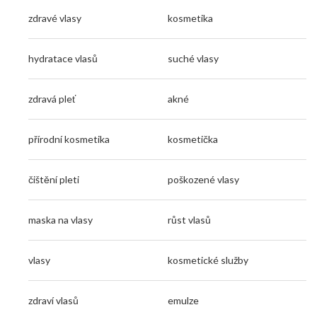
zdravé vlasy
kosmetika
hydratace vlasů
suché vlasy
zdravá pleť
akné
přírodní kosmetika
kosmetička
čištění pleti
poškozené vlasy
maska na vlasy
růst vlasů
vlasy
kosmetické služby
zdraví vlasů
emulze