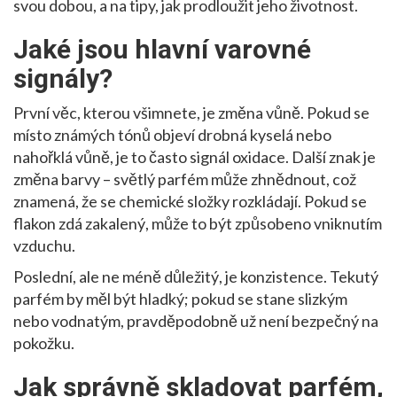
svou dobou, a na tipy, jak prodloužit jeho životnost.
Jaké jsou hlavní varovné
signály?
První věc, kterou všimnete, je změna vůně. Pokud se
místo známých tónů objeví drobná kyselá nebo
nahořklá vůně, je to často signál oxidace. Další znak je
změna barvy – světlý parfém může zhnědnout, což
znamená, že se chemické složky rozkládají. Pokud se
flakon zdá zakalený, může to být způsobeno vniknutím
vzduchu.
Poslední, ale ne méně důležitý, je konzistence. Tekutý
parfém by měl být hladký; pokud se stane slizkým
nebo vodnatým, pravděpodobně už není bezpečný na
pokožku.
Jak správně skladovat parfém,