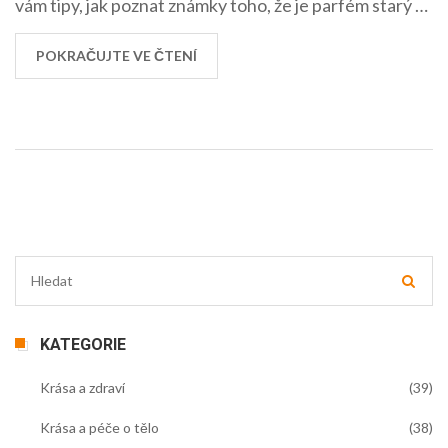
vám tipy, jak poznat známky toho, že je parfém starý a
již není vhodný k používání. Naučíte se, jak správně
pečovat o své parfémy, aby si zachovaly svou vůni a
POKRAČUJTE VE ČTENÍ
kvalitu po co možná nejdelší dobu.
KATEGORIE
Krása a zdraví
(39)
Krása a péče o tělo
(38)