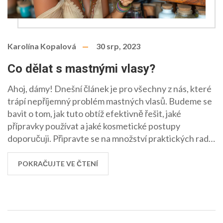
Karolína Kopalová
30 srp, 2023
Co dělat s mastnými vlasy?
Ahoj, dámy! Dnešní článek je pro všechny z nás, které
trápí nepříjemný problém mastných vlasů. Budeme se
bavit o tom, jak tuto obtíž efektivně řešit, jaké
přípravky používat a jaké kosmetické postupy
doporučuji. Připravte se na množství praktických rad a
tipů, které vám pomohou zvládnout tuto výzvu a
vypadat opravdu skvěle. Těším se na vás!
POKRAČUJTE VE ČTENÍ