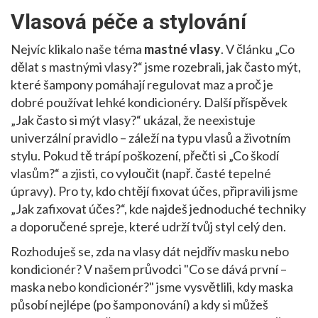
Vlasová péče a stylování
Nejvíc klikalo naše téma
mastné vlasy
. V článku „Co
dělat s mastnými vlasy?“ jsme rozebrali, jak často mýt,
které šampony pomáhají regulovat maz a proč je
dobré používat lehké kondicionéry. Další příspěvek
„Jak často si mýt vlasy?“ ukázal, že neexistuje
univerzální pravidlo – záleží na typu vlasů a životním
stylu. Pokud tě trápí poškození, přečti si „Co škodí
vlasům?“ a zjisti, co vyloučit (např. časté tepelné
úpravy). Pro ty, kdo chtějí fixovat účes, připravili jsme
„Jak zafixovat účes?“, kde najdeš jednoduché techniky
a doporučené spreje, které udrží tvůj styl celý den.
Rozhoduješ se, zda na vlasy dát nejdřív masku nebo
kondicionér? V našem průvodci "Co se dává první –
maska nebo kondicionér?" jsme vysvětlili, kdy maska
působí nejlépe (po šamponování) a kdy si můžeš