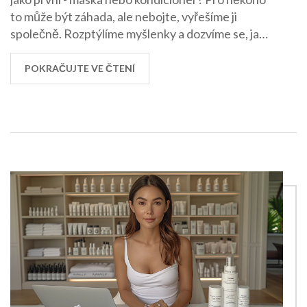
to může být záhada, ale nebojte, vyřešíme ji
společně. Rozptýlíme myšlenky a dozvíme se, jak
správně pečovat o naše vlasy. Vždyť každá z nás si
přeje, aby její vlasy vypadaly jako z reklamy, že?
POKRAČUJTE VE ČTENÍ
Tak pojďme na to!