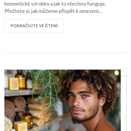
kosmetické výrobky a jak to všechno funguje.
Přečtete si, jak můžeme přispět k omezení
odpadu z kosmetiky a jak ekologicky a
zodpovědně zacházet s našimi starými beauty
POKRAČUJTE VE ČTENÍ
produkty. Jsem nadšená, že se s vámi mohu
podělit o tyto informace!