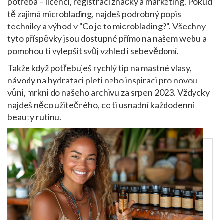
potřeba – licenci, registraci značky a marketing. Pokud
tě zajímá microblading, najdeš podrobný popis
techniky a výhod v "Co je to microblading?". Všechny
tyto příspěvky jsou dostupné přímo na našem webu a
pomohou ti vylepšit svůj vzhled i sebevědomí.
Takže když potřebuješ rychlý tip na mastné vlasy,
návody na hydrataci pleti nebo inspiraci pro novou
vůni, mrkni do našeho archivu za srpen 2023. Vždycky
najdeš něco užitečného, co ti usnadní každodenní
beauty rutinu.