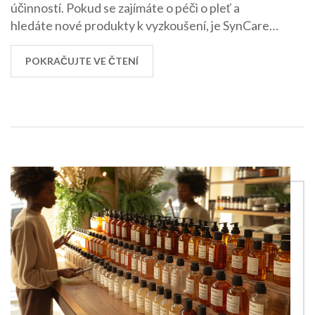
účinností. Pokud se zajímáte o péči o pleť a
hledáte nové produkty k vyzkoušení, je SynCare
rozhodně značka, kterou byste měli mít na radaru.
Takže nyní víte, když příště uvidíte SynCare na
POKRAČUJTE VE ČTENÍ
police, můžete se těšit na velmi kvalitní péči o vaši
pleť.