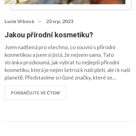
Lucie Vrbová
23 srp, 2023
Jakou přírodní kosmetiku?
Jsem nadšená pro všechno, co souvisí s přírodní
kosmetikou a jsem si jistá, že nejsem sama. Tato
stránka prozkoumá, jak vybrat tu nejlepší přírodní
kosmetiku, která je nejen šetrná k naší pleti, ale i k naší
planetě. Představíme si různé značky, které se
vyznačují kvalitou a udržitelností. Také se zaměříme na
to, jak při výběru výrobků postupovat, aby vyhovovaly
POKRAČUJTE VE ČTENÍ
našim individuálním potřebám. Vždyť krása má
iniciovat neméně než příroda sama. Zapojte se do
našeho objevování světa ekologické krásy.