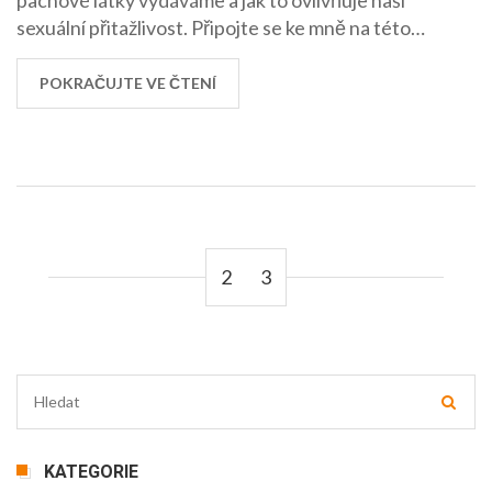
sexuální přitažlivost. Připojte se ke mně na této
fascinující cestě po tajemstvích ženského těla.
POKRAČUJTE VE ČTENÍ
2
3
KATEGORIE