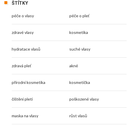
ŠTÍTKY
péče o vlasy
péče o pleť
zdravé vlasy
kosmetika
hydratace vlasů
suché vlasy
zdravá pleť
akné
přírodní kosmetika
kosmetička
čištění pleti
poškozené vlasy
maska na vlasy
růst vlasů