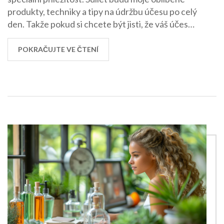
produkty, techniky a tipy na údržbu účesu po celý
den. Takže pokud si chcete být jisti, že váš účes
zůstane na svém místě, určitě neváhejte a čtěte
dál. Jsou to jednoduché triky, které se můžete
POKRAČUJTE VE ČTENÍ
naučit, a používat je v běžném životě. Těším se na
vás!