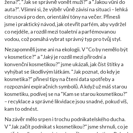
žena?", "Jak se správně vonět muži?" a "Jakou vůni do
auta?". Všimni si, že výběr vůně závisí na situaci – lehká
citrusová pro den, orientální tóny na večer. Přinesli
jsme i praktický návod, jak otevřít parfém, aby vydržel
co nejdéle, a rozdíl mezi toaletní a parfémovanou
vodou, což pomáhá vybrat správný typ pro tvůj styl.
Nezapomněli jsme ani na ekologii. V "Co by nemělo být
v kosmetice?" a "Jaký je rozdíl mezi přírodní a
konvenční kosmetikou?" jsme ukázali, jak číst štítky a
vyhýbat se škodlivým látkám. "Jak poznat, do kdy je
kosmetika?" přinesl tipy na čtení data spotřeby a
rozpoznání expiračních symbolů. A když už máš starou
kosmetiku, podívej se na "Kam se starou kosmetikou?"
– recyklace a správné likvidace jsou snadné, pokud víš,
kam to odnést.
Na závěr mělo srpen i trochu podnikatelského ducha.
V "Jak začít podnikat s kosmetikou?" jsme shrnuli, co je