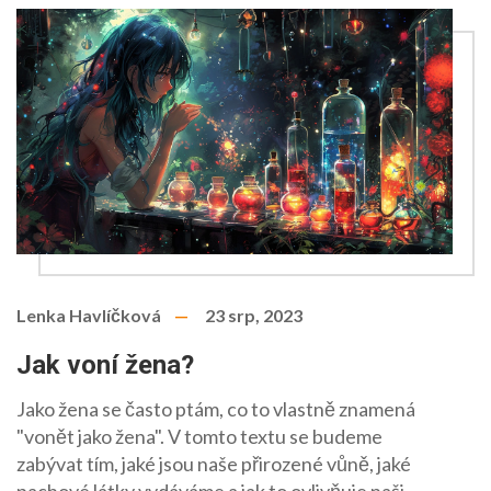
Lenka Havlíčková
23 srp, 2023
Jak voní žena?
Jako žena se často ptám, co to vlastně znamená
"vonět jako žena". V tomto textu se budeme
zabývat tím, jaké jsou naše přirozené vůně, jaké
pachové látky vydáváme a jak to ovlivňuje naši