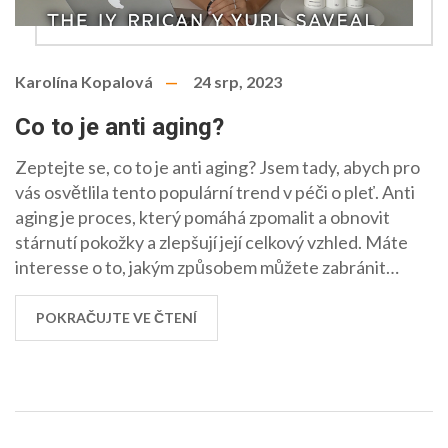
Karolína Kopalová
24 srp, 2023
Co to je anti aging?
Zeptejte se, co to je anti aging? Jsem tady, abych pro
vás osvětlila tento populární trend v péči o pleť. Anti
aging je proces, který pomáhá zpomalit a obnovit
stárnutí pokožky a zlepšují její celkový vzhled. Máte
interesse o to, jakým způsobem můžete zabránit
předčasnému stárnutí a jaké jsou nejnovější anti aging
technologie? Připojte se ke mně a prozkoumejte svět
POKRAČUJTE VE ČTENÍ
anti aging společně.