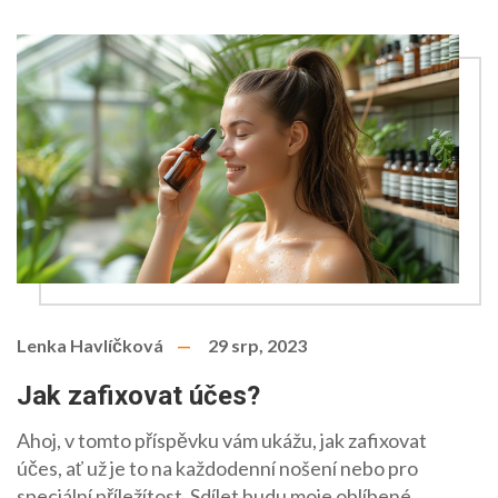
Lenka Havlíčková
29 srp, 2023
Jak zafixovat účes?
Ahoj, v tomto příspěvku vám ukážu, jak zafixovat
účes, ať už je to na každodenní nošení nebo pro
speciální příležítost. Sdílet budu moje oblíbené