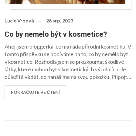
Lucie Vrbová
26 srp, 2023
Co by nemelo být v kosmetice?
Ahoj, jsem bloggerka, co má ráda přírodní kosmetiku. V
tomto příspěvku se podíváme na to, co by nemělo být
v kosmetice. Rozhodla jsem se prozkoumat škodlivé
látky, které mohou být v kosmetických výrobcích. Je
důležité vědět, co nanášíme na svou pokožku. Připojte
se ke mně a dozvíte se více o péči o pleť bez škodlivých
látek.
POKRAČUJTE VE ČTENÍ