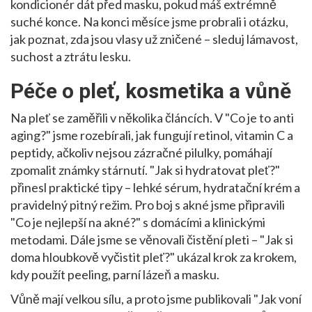
kondicionér dát před masku, pokud máš extrémně
suché konce. Na konci měsíce jsme probrali i otázku,
jak poznat, zda jsou vlasy už zničené – sleduj lámavost,
suchost a ztrátu lesku.
Péče o pleť, kosmetika a vůně
Na pleť se zaměřili v několika článcích. V "Co je to anti
aging?" jsme rozebírali, jak fungují retinol, vitamin C a
peptidy, ačkoliv nejsou zázračné pilulky, pomáhají
zpomalit známky stárnutí. "Jak si hydratovat pleť?"
přinesl praktické tipy – lehké sérum, hydratační krém a
pravidelný pitný režim. Pro boj s akné jsme připravili
"Co je nejlepší na akné?" s domácími a klinickými
metodami. Dále jsme se věnovali čistění pleti – "Jak si
doma hloubkově vyčistit pleť?" ukázal krok za krokem,
kdy použít peeling, parní lázeň a masku.
Vůně mají velkou sílu, a proto jsme publikovali "Jak voní