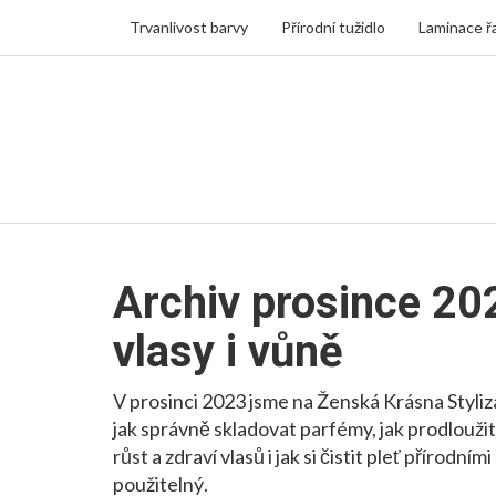
Trvanlivost barvy
Přírodní tužidlo
Laminace ř
Archiv prosince 202
vlasy i vůně
V prosinci 2023 jsme na Ženská Krásna Styliz
jak správně skladovat parfémy, jak prodloužit 
růst a zdraví vlasů i jak si čistit pleť přírodn
použitelný.