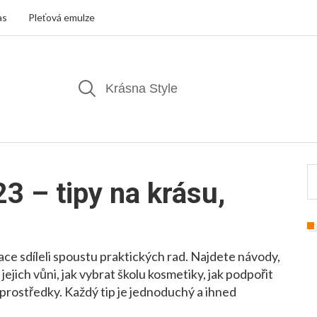
as
Pleťová emulze
3 – tipy na krásu,
ace sdíleli spoustu praktických rad. Najdete návody,
jejich vůni, jak vybrat školu kosmetiky, jak podpořit
ími prostředky. Každý tip je jednoduchý a ihned