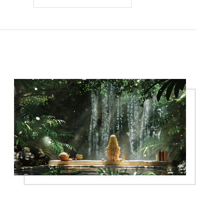
složení parfému a způsob aplikace ovlivňují
trvanlivost vaší oblíbené vůně. Také vám
poskytnu tipy, jak prodloužit dobu, po
kterou váš parfém aromatizuje okolí.
Nemůžu se dočkat, až se s vámi podělím o
vše, co jsem se naučila!