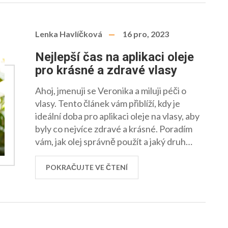
Lenka Havlíčková
16 pro, 2023
Nejlepší čas na aplikaci oleje
pro krásné a zdravé vlasy
Ahoj, jmenuji se Veronika a miluji péči o
vlasy. Tento článek vám přiblíží, kdy je
ideální doba pro aplikaci oleje na vlasy, aby
byly co nejvíce zdravé a krásné. Poradím
vám, jak olej správně použít a jaký druh
oleje se hodí pro různé typy vlasů. Dozvíte
se, proč je důležitá pravidelnost a jak vám
POKRAČUJTE VE ČTENÍ
správné načasování může pomoci
dosáhnout nejlepších výsledků. Nenechte
si ujít moje tipy a triky, jak vaše vlasy
rozzářit přirozenou krásou.