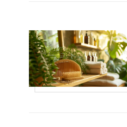
brzdit, a podělím se o své zkušenosti s
domácími recepty na posílení vlasů. S mými
radami uvidíte, že mít dlouhé a zdravé vlasy
není žádná věda!