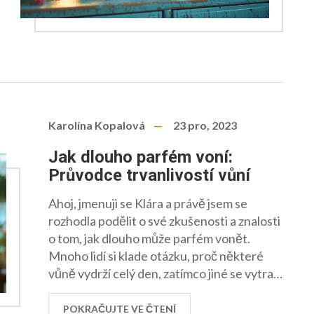
Karolína Kopalová
23 pro, 2023
Jak dlouho parfém voní:
Průvodce trvanlivostí vůní
Ahoj, jmenuji se Klára a právě jsem se
rozhodla podělit o své zkušenosti a znalosti
o tom, jak dlouho může parfém vonět.
Mnoho lidí si klade otázku, proč některé
vůně vydrží celý den, zatímco jiné se vytratí
po několika hodinách. V mé dnešním postu
se dozvíte, jak faktory jako typ pokožky,
POKRAČUJTE VE ČTENÍ