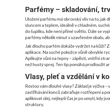
Parfémy – skladování, trv
Uložení parfému má obrovský vliv na to, jak d
sluncem a teplem, ideálně v chladném, suché
do šuplíku, kde není přímé světlo. Dále se vy
parfémy několik minut v uzavřeném obalu, aby 
Jak dlouho parfém dokáže vydržet na kůži? Z
aplikace. Na suché pokožce vůně obvykle rych
Aplikujte vůni na tepny – zápěstí, vnitřní stra
než hustý sprej. Ten tip pomáhá prodloužit ar
Vlasy, pleť a vzdělání v 
Rostou vám dlouhé vlasy? Základ je výživa – v
zastříhávání konců zabraňuje roztřepení a 
aplikovat olej, nejlepší čas je po umytí, kdy js
struktury.