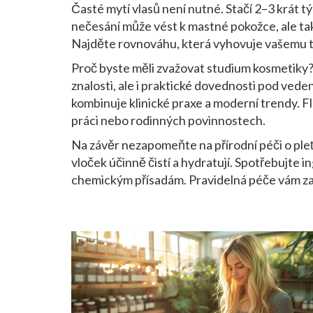
Časté mytí vlasů není nutné. Stačí 2–3 krát
nečesání může vést k mastné pokožce, ale tak
Najděte rovnováhu, která vyhovuje vašemu t
Proč byste měli zvažovat studium kosmetiky?
znalosti, ale i praktické dovednosti pod ved
kombinuje klinické praxe a moderní trendy. Fl
práci nebo rodinných povinnostech.
Na závěr nezapomeňte na přírodní péči o pl
vloček účinně čistí a hydratují. Spotřebujte 
chemickým přísadám. Pravidelná péče vám zaji