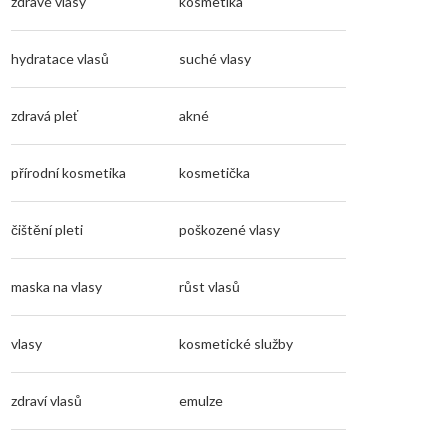
zdravé vlasy
kosmetika
hydratace vlasů
suché vlasy
zdravá pleť
akné
přírodní kosmetika
kosmetička
čištění pleti
poškozené vlasy
maska na vlasy
růst vlasů
vlasy
kosmetické služby
zdraví vlasů
emulze