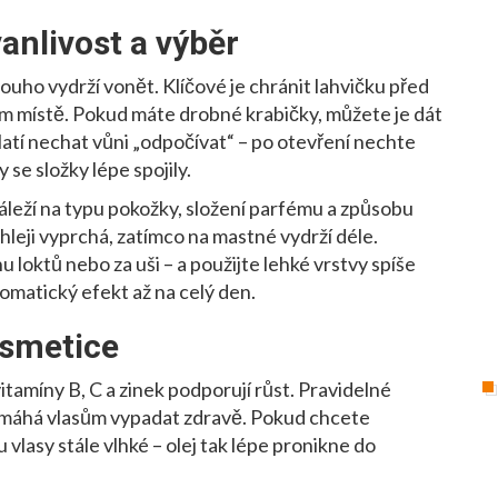
anlivost a výběr
louho vydrží vonět. Klíčové je chránit lahvičku před
m místě. Pokud máte drobné krabičky, můžete je dát
platí nechat vůni „odpočívat“ – po otevření nechte
se složky lépe spojily.
áleží na typu pokožky, složení parfému a způsobu
leji vyprchá, zatímco na mastné vydrží déle.
nu loktů nebo za uši – a použijte lehké vrstvy spíše
omatický efekt až na celý den.
kosmetice
itamíny B, C a zinek podporují růst. Pravidelné
pomáhá vlasům vypadat zdravě. Pokud chcete
ou vlasy stále vlhké – olej tak lépe pronikne do