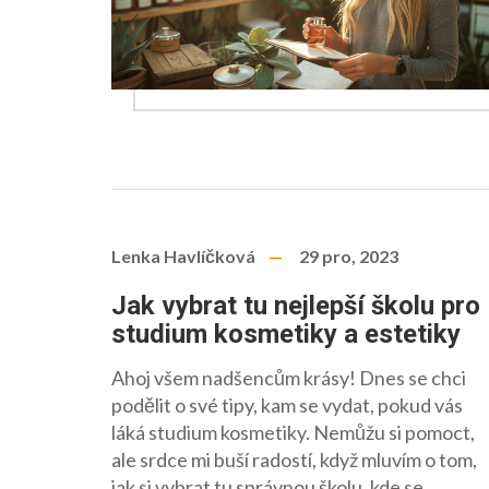
Lenka Havlíčková
29 pro, 2023
Jak vybrat tu nejlepší školu pro
studium kosmetiky a estetiky
Ahoj všem nadšencům krásy! Dnes se chci
podělit o své tipy, kam se vydat, pokud vás
láká studium kosmetiky. Nemůžu si pomoct,
ale srdce mi buší radostí, když mluvím o tom,
jak si vybrat tu správnou školu, kde se