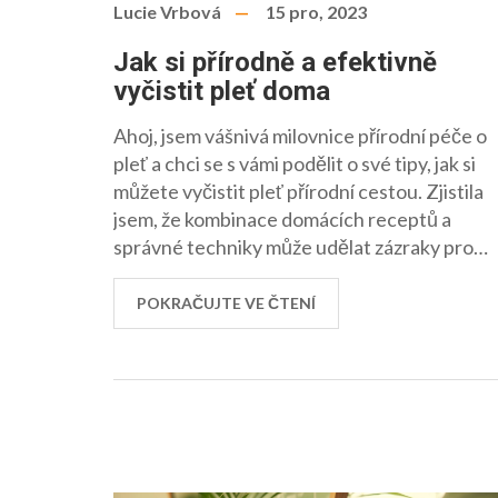
Lucie Vrbová
15 pro, 2023
Jak si přírodně a efektivně
vyčistit pleť doma
Ahoj, jsem vášnivá milovnice přírodní péče o
pleť a chci se s vámi podělit o své tipy, jak si
můžete vyčistit pleť přírodní cestou. Zjistila
jsem, že kombinace domácích receptů a
správné techniky může udělat zázraky pro
naši pleť. Ve svém článku vám prozradím, jak
si můžete pomocí jednoduchých ingrediencí
POKRAČUJTE VE ČTENÍ
z vaší kuchyně připravit čisticí masky a
tonika. Ukážu vám, jak každodenní šetrná
péče může posílit vaši pokožku a udržet ji
svěží a zářivou. To vše bez použití chemie,
pouze s láskou k přírodě a k sobě samé.
Připojte se ke mně a objevte krásu přírodní
péče o pleť!