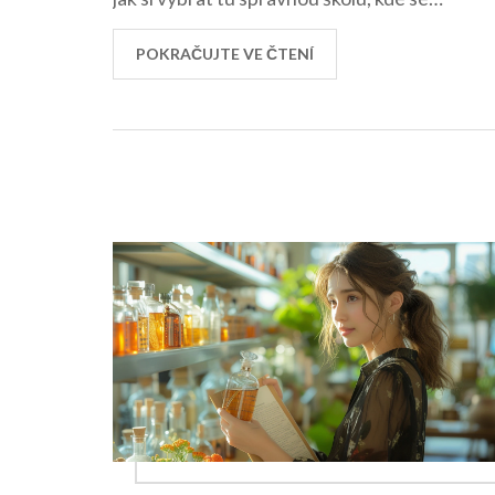
můžete stát hrdými specialisty na beauty
procedury. Kladu důraz na to, abych vám
POKRAČUJTE VE ČTENÍ
přiblížila, jak důležitý je výběr školy s
kvalitním programem a zkušenými lektory. A
nebojte se, porozhlédneme se i po kurzech,
které jsou flexibilní pro každou
zaměstnanou krásku. Přece jen, vím jak to je,
balancovat mezi prací, domovem a touhou
naučit se něco nového!