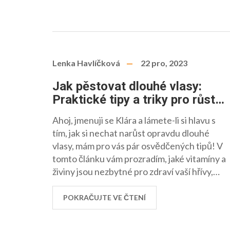
Lenka Havlíčková
22 pro, 2023
Jak pěstovat dlouhé vlasy:
Praktické tipy a triky pro růst
vaší hřívy
Ahoj, jmenuji se Klára a lámete-li si hlavu s
tím, jak si nechat narůst opravdu dlouhé
vlasy, mám pro vás pár osvědčených tipů! V
tomto článku vám prozradím, jaké vitamíny a
živiny jsou nezbytné pro zdraví vaší hřívy,
jaké vlasové masky a oleje mě osobně
pomohly a proč je důležité vlasy pravidelně
POKRAČUJTE VE ČTENÍ
stříhat. Také vás naučím, jak se vyhnout
běžným chybám, které mohou růst vlasů