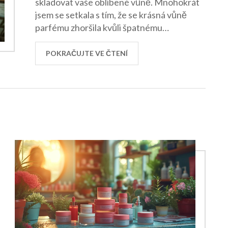
skladovat vaše oblíbené vůně. Mnohokrát
jsem se setkala s tím, že se krásná vůně
parfému zhoršila kvůli špatnému
skladování. Už vím, že je důležité parfémy
chránit před slunečním světlem a teplem a
POKRAČUJTE VE ČTENÍ
že bychom je měli uchovávat v suchém a
chladném prostředí. Jsem přesvědčená, že
správné skladování může výrazně
prodloužit trvanlivosti našich
nejoblíbenějších vůní a já vám ukážu, jak na
to. Tak pojďme na to společně objevit ty
nejlepší metody, které ochrání vaše
parfémy!