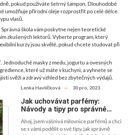
 týdně, pokud používáte šetrný šampon. Dlouhodobé
é umožňuje přírodní oleje rozprostřít po celé délce.
ypu vlasů.
 Správná škola vám poskytne nejen teoretické
ením zkušených lektorů. Vyberte program, který
exibilní kurzy jsou skvělé, pokud chcete studovat při
eť. Jednoduché masky z medu, jogurtu a ovesných
ingredience, které už máte v kuchyni, a vyhnete se
stí svěží a zdravý vzhled bez zbytečných výdajů.
Lenka Havlíčková
30 pro, 2023
Jak uchovávat parfémy:
Návody a tipy pro správné
skladování a prodloužení
Ahoj, jsem vášnivá milovnice parfémů a chci
trvanlivosti
se s vámi podělit o své tipy, jak správně