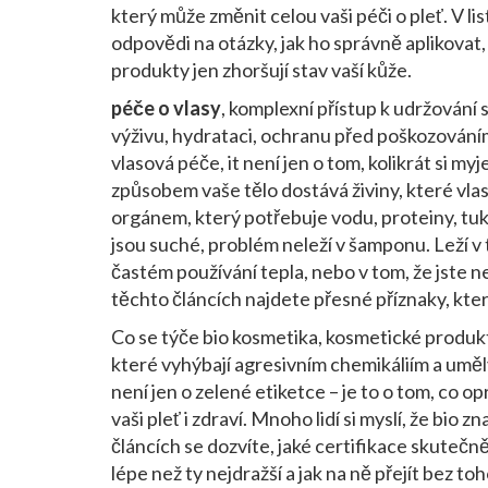
který může změnit celou vaši péči o pleť. V 
odpovědi na otázky, jak ho správně aplikovat,
produkty jen zhoršují stav vaší kůže.
péče o vlasy
,
komplexní přístup k udržování s
výživu, hydrataci, ochranu před poškozování
vlasová péče
, it
není jen o tom, kolikrát si myj
způsobem vaše tělo dostává živiny, které vlas
orgánem, který potřebuje vodu, proteiny, tuk
jsou suché, problém neleží v šamponu. Leží v to
častém používání tepla, nebo v tom, že jste n
těchto článcích najdete přesné příznaky, které
Co se týče
bio kosmetika
,
kosmetické produkt
které vyhýbají agresivním chemikáliím a umě
není jen o zelené etiketce – je to o tom, co o
vaši pleť i zdraví
.
Mnoho lidí si myslí, že bio z
článcích se dozvíte, jaké certifikace skuteč
lépe než ty nejdražší a jak na ně přejít bez toh