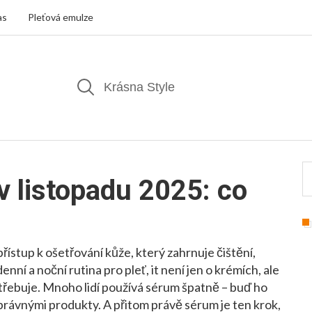
as
Pleťová emulze
 v listopadu 2025: co
ístup k ošetřování kůže, který zahrnuje čištění,
denní a noční rutina pro pleť
, it
není jen o krémích, ale
otřebuje
.
Mnoho lidí používá sérum špatně – buď ho
správnými produkty. A přitom právě sérum je ten krok,