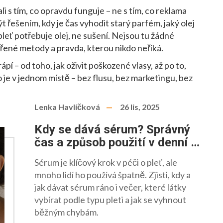
li s tím, co opravdu funguje – ne s tím, co reklama
ýt řešením, kdy je čas vyhodit starý parfém, jaký olej
leť potřebuje olej, ne sušení. Nejsou tu žádné
ěřené metody a pravda, kterou nikdo neříká.
pí – od toho, jak oživit poškozené vlasy, až po to,
je v jednom místě – bez flusu, bez marketingu, bez
Lenka Havlíčková
26 lis, 2025
Kdy se dává sérum? Správný
čas a způsob použití v denní a
noční péči
Sérum je klíčový krok v péči o pleť, ale
mnoho lidí ho používá špatně. Zjisti, kdy a
jak dávat sérum ráno i večer, které látky
vybírat podle typu pleti a jak se vyhnout
běžným chybám.