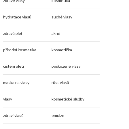
zdravé vlasy
kosmetika
hydratace vlasů
suché vlasy
zdravá pleť
akné
přírodní kosmetika
kosmetička
čištění pleti
poškozené vlasy
maska na vlasy
růst vlasů
vlasy
kosmetické služby
zdraví vlasů
emulze