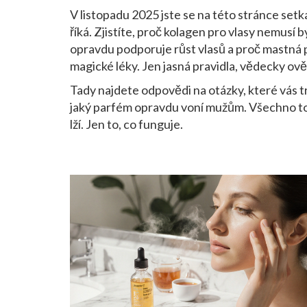
V listopadu 2025 jste se na této stránce setka
říká. Zjistíte, proč kolagen pro vlasy nemusí b
opravdu podporuje růst vlasů a proč mastná p
magické léky. Jen jasná pravidla, vědecky ov
Tady najdete odpovědi na otázky, které vás trá
jaký parfém opravdu voní mužům. Všechno to 
lží. Jen to, co funguje.