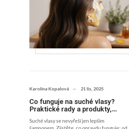
Karolína Kopalová
21 lis, 2025
Co funguje na suché vlasy?
Praktické rady a produkty,
které skutečně pomáhají
Suché vlasy se nevyřeší jen lepším
šamponem. Zjistěte, co opravdu funguje: od