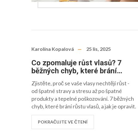
Karolína Kopalová
25 lis, 2025
Co zpomaluje růst vlasů? 7
běžných chyb, které brání
vašim vlasům růst
Zjistěte, proč se vaše vlasy nechtějí růst -
od špatné stravy a stresu až po špatné
produkty a tepelné poškozování. 7 běžných
chyb, které brání růstu vlasů, a jak je opravit.
POKRAČUJTE VE ČTENÍ