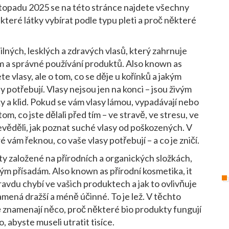
listopadu 2025 se na této stránce najdete všechny
 které látky vybírat podle typu pleti a proč některé
ilných, lesklých a zdravých vlasů, který zahrnuje
m a správné používání produktů
. Also known as
ete vlasy, ale o tom, co se děje u kořínků a jakým
y potřebují
.
Vlasy nejsou jen na konci – jsou živým
y a klid. Pokud se vám vlasy lámou, vypadávají nebo
m, co jste dělali před tím – ve stravě, ve stresu, ve
evěděli, jak poznat suché vlasy od poškozených. V
 vám řeknou, co vaše vlasy potřebují – a co je zničí.
y založené na přírodních a organických složkách,
lým přísadám
. Also known as
přírodní kosmetika
, it
pravdu chybí ve vašich produktech a jak to ovlivňuje
namená dražší a méně účinné. To je lež. V těchto
ně znamenají něco, proč některé bio produkty fungují
o, abyste museli utratit tisíce.