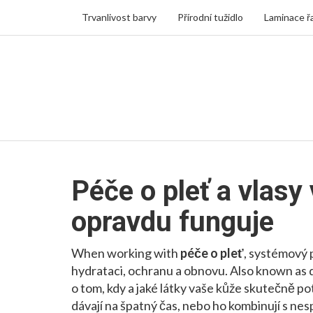
Trvanlivost barvy
Přírodní tužidlo
Laminace ř
Péče o pleť a vlasy
opravdu funguje
When working with
péče o pleť
,
systémový př
hydrataci, ochranu a obnovu
. Also known as
o tom, kdy a jaké látky vaše kůže skutečně p
dávají na špatný čas, nebo ho kombinují s ne